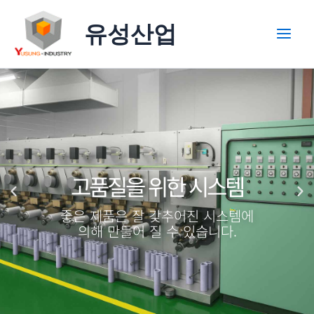
콘
Main
텐
유성산업
Men
츠
로
건
너
뛰
기